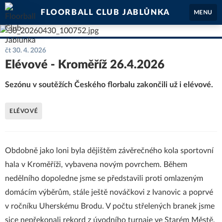
FLOORBALL CLUB JABLŮNKA
MENU
čt 30. 4. 2026
Elévové - Kroměříž 26.4.2026
Sezónu v soutěžích Českého florbalu zakončili už i elévové.
ELÉVOVÉ
Obdobně jako loni byla dějištěm závěrečného kola sportovní
hala v Kroměříži, vybavena novým povrchem. Během
nedělního dopoledne jsme se představili proti omlazeným
domácím výběrům, stále ještě nováčkovi z Ivanovic a poprvé
v ročníku Uherskému Brodu. V počtu střelených branek jsme
sice nepřekonali rekord z úvodního turnaje ve Starém Městě,