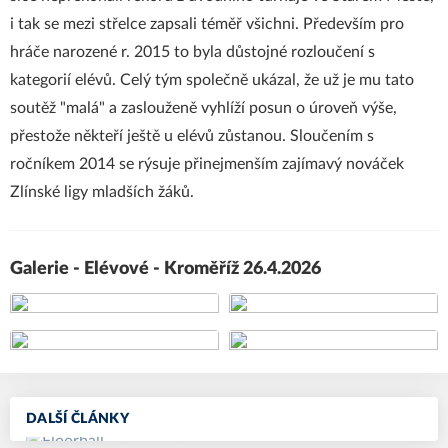
i tak se mezi střelce zapsali téměř všichni. Především pro
hráče narozené r. 2015 to byla důstojné rozloučení s
kategorií elévů. Celý tým společně ukázal, že už je mu tato
soutěž "malá" a zaslouženě vyhlíží posun o úroveň výše,
přestože někteří ještě u elévů zůstanou. Sloučením s
ročníkem 2014 se rýsuje přinejmenším zajímavý nováček
Zlínské ligy mladších žáků.
Galerie - Elévové - Kroměříž 26.4.2026
+4
DALŠÍ ČLÁNKY