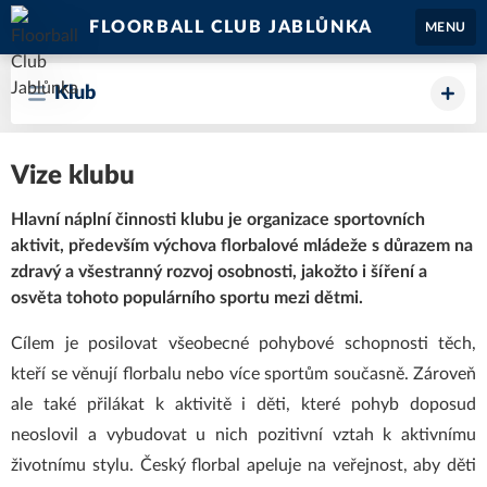
FLOORBALL CLUB JABLŮNKA
MENU
Klub
Vize klubu
Hlavní náplní činnosti klubu je organizace sportovních
aktivit, především výchova florbalové mládeže s důrazem na
zdravý a všestranný rozvoj osobnosti, jakožto i šíření a
osvěta tohoto populárního sportu mezi dětmi.
Cílem je posilovat všeobecné pohybové schopnosti těch,
kteří se věnují florbalu nebo více sportům současně. Zároveň
ale také přilákat k aktivitě i děti, které pohyb doposud
neoslovil a vybudovat u nich pozitivní vztah k aktivnímu
životnímu stylu. Český florbal apeluje na veřejnost, aby děti