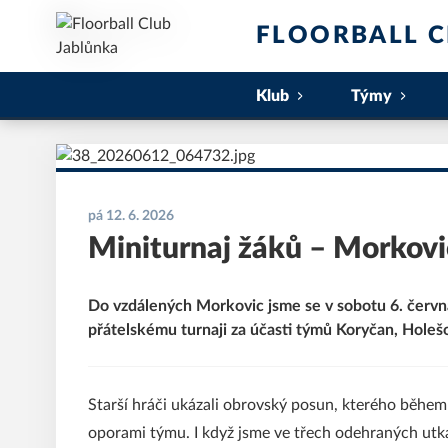
FLOORBALL C
Klub
Týmy
pá 12. 6. 2026
Miniturnaj žáků – Morkovi
Do vzdálených Morkovic jsme se v sobotu 6. červn
přátelskému turnaji za účasti týmů Koryčan, Holeš
Starší hráči ukázali obrovský posun, kterého během
oporami týmu. I když jsme ve třech odehraných utkán