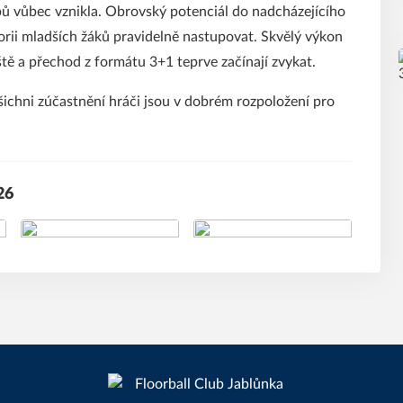
ů vůbec vznikla. Obrovský potenciál do nadcházejícího
gorii mladších žáků pravidelně nastupovat. Skvělý výkon
iště a přechod z formátu 3+1 teprve začínají zvykat.
všichni zúčastnění hráči jsou v dobrém rozpoložení pro
26
+5