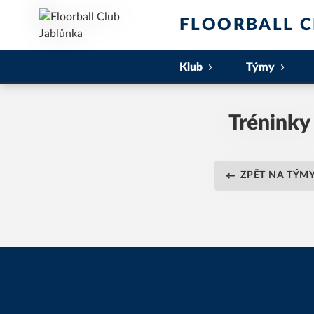
FLOORBALL C
Klub
Týmy
Tréninky
ZPĚT NA TÝM