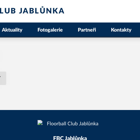
LUB JABLŮNKA
Aktuality
Fotogalerie
Partneři
Kontakty
Y
FBC Jablůnka