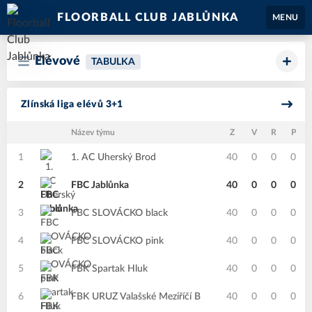
FLOORBALL CLUB JABLŮNKA
MENU
Elévové
TABULKA
Zlínská liga elévů 3+1
Název týmu
Z
V
R
P
1
1. AC Uherský Brod
40
0
0
0
2
FBC Jablůnka
40
0
0
0
3
FBC SLOVÁCKO black
40
0
0
0
4
FBC SLOVÁCKO pink
40
0
0
0
5
FBK Spartak Hluk
40
0
0
0
6
FBK URUZ Valašské Meziříčí B
40
0
0
0