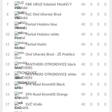
7
FBK URUZ Valašské Meziříčí Y
40
0
0
0
8
FbC Orel Uherský Brod
40
0
0
0
9
Florbal Holešov blue
40
0
0
0
10
Florbal Holešov white
40
0
0
0
11
Florbal Vsetín
40
0
0
0
12
Orel Uherský Brod - ZŠ Prakšice
40
0
0
0
13
PANTHERS OTROKOVICE black
40
0
0
0
14
PANTHERS OTROKOVICE white
40
0
0
0
15
SFK Kozel Kroměříž Black
40
0
0
0
16
SFK Kozel Kroměříž Orange
40
0
0
0
17
SVČ Včelín
40
0
0
0