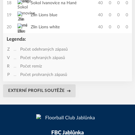
18
Sokol Ivanovice na Hané
40
0
0
0
19
Zlín Lions blue
40
0
0
0
20
Zlín Lions white
40
0
0
0
Legenda:
Z
...
Počet odehraných zápasů
V
...
Počet vyhraných zápasů
R
...
Počet remíz
P
...
Počet prohraných zápasů
EXTERNÍ PROFIL SOUTĚŽE
FBC Jablůnka