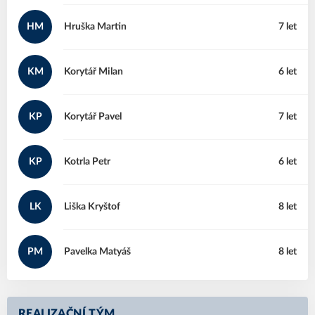
HM
Hruška
Martin
7 let
KM
Korytář
Milan
6 let
KP
Korytář
Pavel
7 let
KP
Kotrla
Petr
6 let
LK
Liška
Kryštof
8 let
PM
Pavelka
Matyáš
8 let
REALIZAČNÍ TÝM