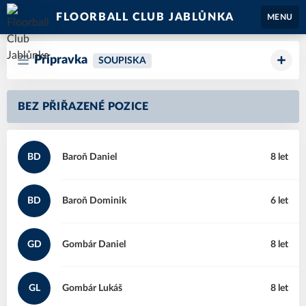
FLOORBALL CLUB JABLŮNKA
MENU
Přípravka
SOUPISKA
BEZ PŘIŘAZENÉ POZICE
BD
Baroň
Daniel
8 let
BD
Baroň
Dominik
6 let
GD
Gombár
Daniel
8 let
GL
Gombár
Lukáš
8 let