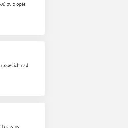
évů bylo opět
Hustopečích nad
ala s týmy