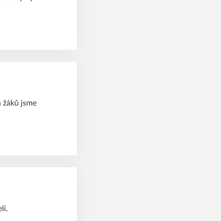
h žáků jsme
li.