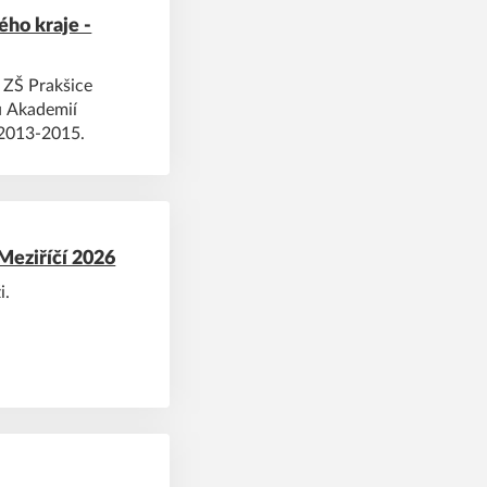
ého kraje -
 ZŠ Prakšice
u Akademií
ů 2013-2015.
 Meziříčí 2026
i.