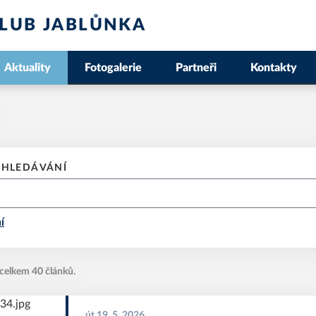
LUB JABLŮNKA
Aktuality
Fotogalerie
Partneři
Kontakty
YHLEDÁVÁNÍ
í
 celkem 40 článků.
út 19. 5. 2026