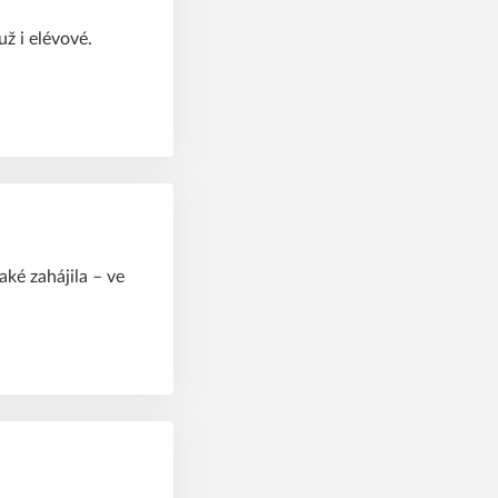
ž i elévové.
aké zahájila – ve